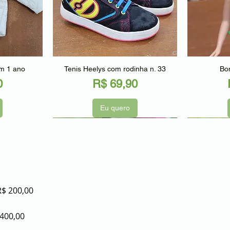
ápida
Visualização rápida
Visu
am 1 ano
Tenis Heelys com rodinha n. 33
Bon
Preço
0
R$ 69,90
Eu quero
Seminovo
Seminov
R$ 200,00
 400,00