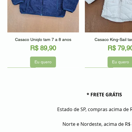
Visualização rápida
Visualização r
Casaco Uniqlo tam 7 a 8 anos
Casaco King-Sail t
Preço
Preço
R$ 89,90
R$ 79,9
Eu quero
Eu quero
Seminovo
Seminovo
Seminovo
* FRETE GRÁTIS
Estado de SP, compras acima de 
Norte e Nordeste, acima de R$