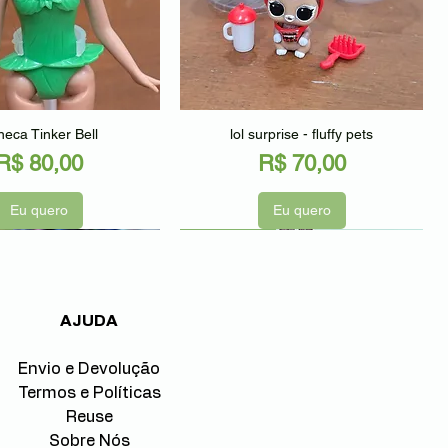
alização rápida
Visualização rápida
eca Tinker Bell
lol surprise - fluffy pets
Preço
Preço
R$ 80,00
R$ 70,00
Eu quero
Eu quero
o
Seminovo
Seminovo
AJUDA
Envio e Devolução
Termos e Políticas
Reuse
Sobre Nós