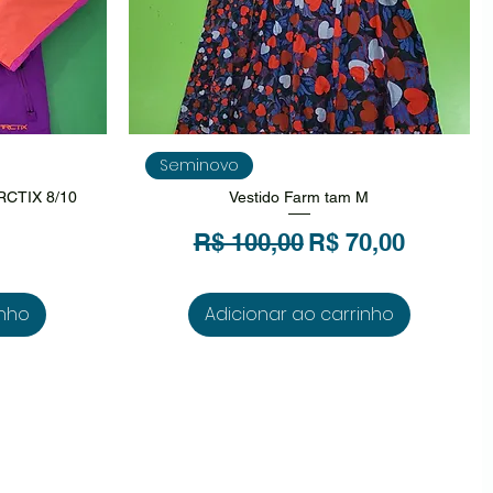
da
Visualização rápida
Seminovo
ARCTIX 8/10
Vestido Farm tam M
Preço normal
Preço promocio
R$ 100,00
R$ 70,00
inho
Adicionar ao carrinho