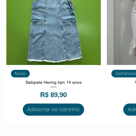
Visualização rápida
V
Novo
Seminov
Salopete Hering tqm 14 anos
Preço
R$ 89,90
Adicionar ao carrinho
Adi