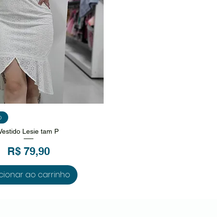
isualização rápida
o
Vestido Lesie tam P
Preço
R$ 79,90
cionar ao carrinho