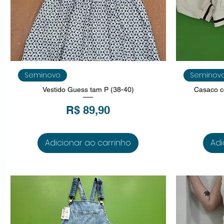
Visualização rápida
V
Seminovo
Seminov
Vestido Guess tam P (38-40)
Casaco c
Preço
R$ 89,90
Adicionar ao carrinho
Adi