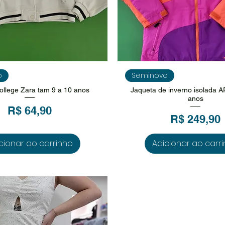
isualização rápida
Visualização rápi
o
Seminovo
ollege Zara tam 9 a 10 anos
Jaqueta de inverno isolada 
anos
Preço
R$ 64,90
Preço
R$ 249,90
cionar ao carrinho
Adicionar ao carr