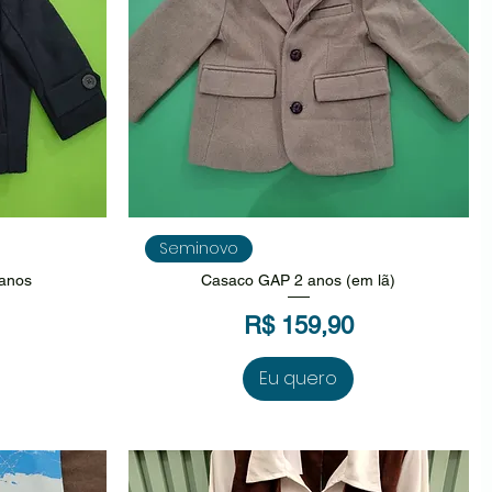
da
Visualização rápida
Seminovo
anos
Casaco GAP 2 anos (em lã)
Preço
R$ 159,90
Eu quero