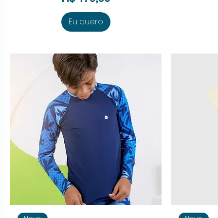
Eu quero
Visualização rápida
V