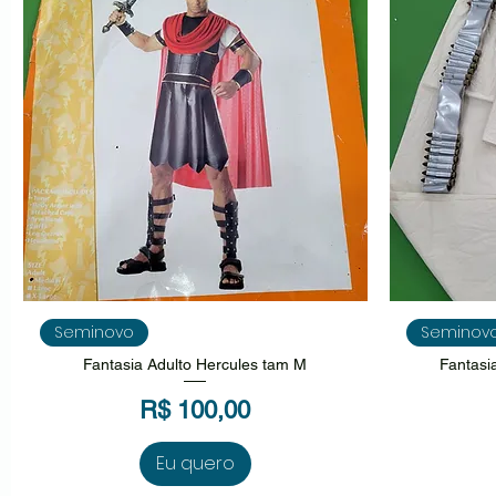
Visualização rápida
V
Seminovo
Seminov
Fantasia Adulto Hercules tam M
Fantasi
Preço
R$ 100,00
Eu quero