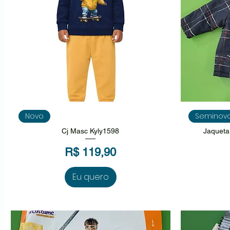
Visualização rápida
V
Novo
Seminov
Cj Masc Kyly1598
Jaqueta
Preço
R$ 119,90
Eu quero