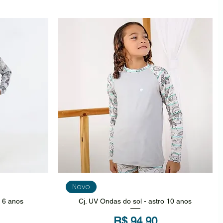
da
Visualização rápida
Novo
f 6 anos
Cj. UV Ondas do sol - astro 10 anos
Preço
R$ 94,90