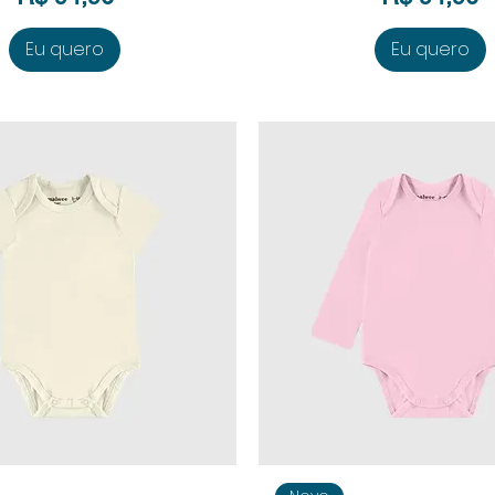
Eu quero
Eu quero
isualização rápida
Visualização rápi