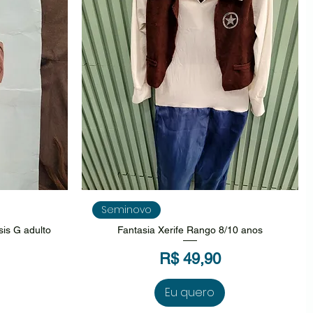
da
Visualização rápida
Seminovo
sis G adulto
Fantasia Xerife Rango 8/10 anos
Preço
R$ 49,90
Eu quero