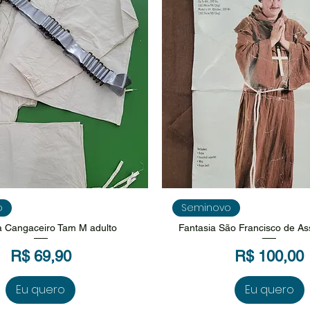
isualização rápida
Visualização rápi
o
Seminovo
a Cangaceiro Tam M adulto
Fantasia São Francisco de As
Preço
Preço
R$ 69,90
R$ 100,00
Eu quero
Eu quero