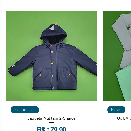
Visualização rápida
V
Seminovo
Novo
Jaqueta Nut tam 2-3 anos
Cj. UV 
Preço
R$ 179,90