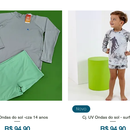
isualização rápida
Visualização rápi
Novo
Ondas do sol -cza 14 anos
Cj. UV Ondas do sol - sur
Preço
Preço
R$ 94,90
R$ 94,90