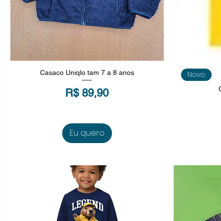
Visualização rápida
V
Casaco Uniqlo tam 7 a 8 anos
Novo
Preço
R$ 89,90
Eu quero