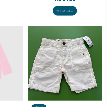
Eu quero
da
Visualização rápida