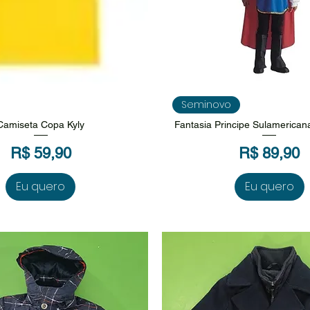
isualização rápida
Visualização rápi
Seminovo
Camiseta Copa Kyly
Fantasia Principe Sulamerican
Preço
Preço
R$ 59,90
R$ 89,90
Eu quero
Eu quero