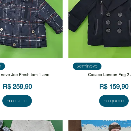
isualização rápida
Visualização rápi
o
Seminovo
 neve Joe Fresh tam 1 ano
Casaco London Fog 2 
Preço
Preço
R$ 259,90
R$ 159,90
Eu quero
Eu quero