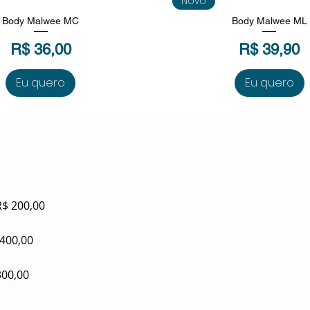
Novo
Body Malwee MC
Body Malwee ML
Preço
Preço
R$ 36,00
R$ 39,90
Eu quero
Eu quero
R$ 200,00
 400,00
300,00