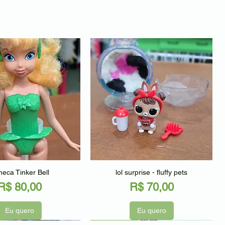
alização rápida
Visualização rápida
eca Tinker Bell
lol surprise - fluffy pets
Preço
Preço
R$ 80,00
R$ 70,00
Eu quero
Eu quero