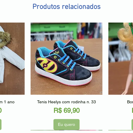
Produtos relacionados
ápida
Visualização rápida
Visu
am 1 ano
Tenis Heelys com rodinha n. 33
Bon
Preço
0
R$ 69,90
Eu quero