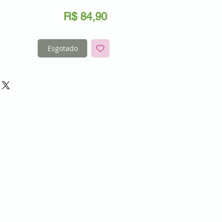
Preço
R$ 84,90
Esgotado