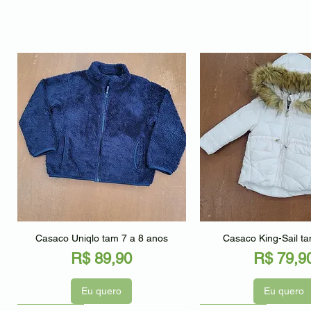
Visualização rápida
Visualização r
Casaco Uniqlo tam 7 a 8 anos
Casaco King-Sail t
Preço
Preço
R$ 89,90
R$ 79,9
Eu quero
Eu quero