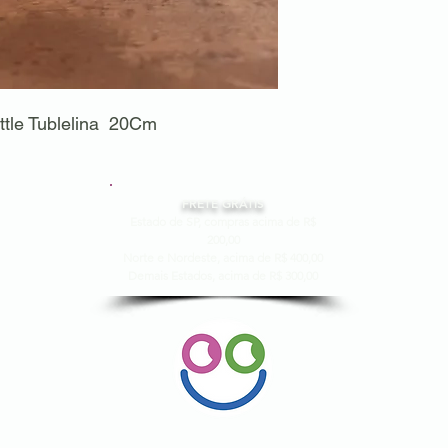
ittle Tublelina 20Cm
FRETE GRÁTIS
Estado de SP, compras acima de R$
200,00
Norte e Nordeste, acima de R$ 400,00
Demais Estados, acima de R$ 300,00