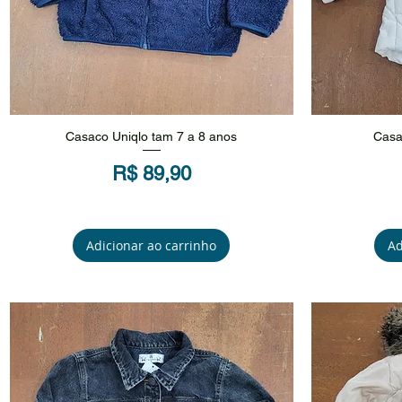
Visualização rápida
V
Casaco Uniqlo tam 7 a 8 anos
Casa
Preço
R$ 89,90
Adicionar ao carrinho
Ad