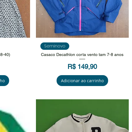
da
Visualização rápida
Seminovo
38-40)
Casaco Decathlon corta vento tam 7-8 anos
Preço
R$ 149,90
nho
Adicionar ao carrinho