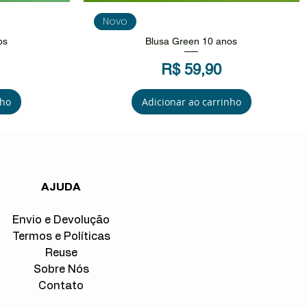
da
Visualização rápida
Novo
os
Blusa Green 10 anos
Preço
R$ 59,90
nho
Adicionar ao carrinho
AJUDA
Envio e Devolução
Termos e Políticas
Reuse
Sobre Nós
Contato