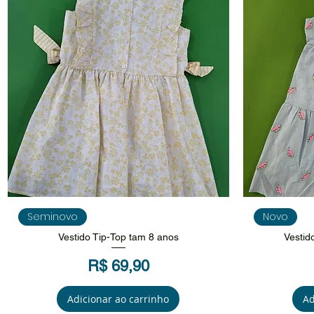
Visualização rápida
V
Seminovo
Novo
Vestido Tip-Top tam 8 anos
Vestid
Preço
R$ 69,90
Adicionar ao carrinho
Ad