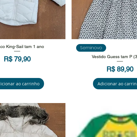
isualização rápida
Visualização rápi
co King-Sail tam 1 ano
Seminovo
Vestido Guess tam P (
Preço
R$ 79,90
Preço
R$ 89,90
icionar ao carrinho
Adicionar ao carri