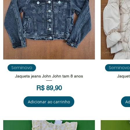
Visualização rápida
V
Seminovo
Seminovo
Jaqueta jeans John John tam 8 anos
Jaquet
Preço
R$ 89,90
Adicionar ao carrinho
Ad