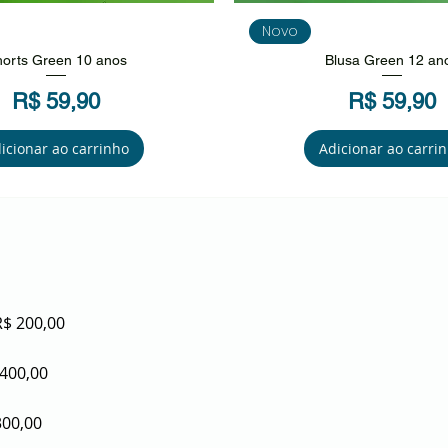
isualização rápida
Visualização rápi
Novo
orts Green 10 anos
Blusa Green 12 an
Preço
Preço
R$ 59,90
R$ 59,90
icionar ao carrinho
Adicionar ao carri
R$ 200,00
 400,00
300,00