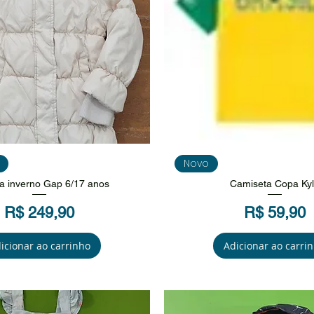
isualização rápida
Visualização rápi
Novo
a inverno Gap 6/17 anos
Camiseta Copa Ky
Preço
Preço
R$ 249,90
R$ 59,90
icionar ao carrinho
Adicionar ao carri