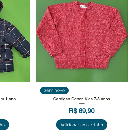
da
Visualização rápida
Seminovo
am 1 ano
Cardigan Cotton Kids 7/8 anos
Preço
R$ 69,90
nho
Adicionar ao carrinho