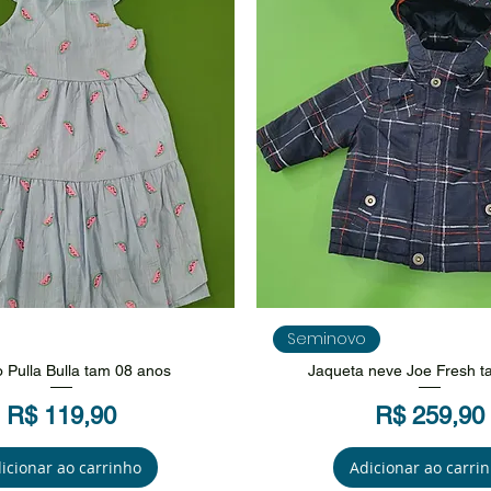
isualização rápida
Visualização rápi
Seminovo
o Pulla Bulla tam 08 anos
Jaqueta neve Joe Fresh t
Preço
Preço
R$ 119,90
R$ 259,90
icionar ao carrinho
Adicionar ao carri