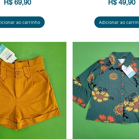
Preço
Preço
R$ 69,90
R$ 49,90
icionar ao carrinho
Adicionar ao carri