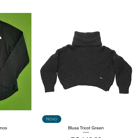
da
Visualização rápida
Novo
anos
Blusa Tricot Green