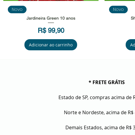
Visualização rápida
V
Novo
Novo
Jardineira Green 10 anos
Sh
Preço
R$ 99,90
Adicionar ao carrinho
Ad
* FRETE GRÁTIS
Estado de SP, compras acima de 
Norte e Nordeste, acima de R$
Demais Estados, acima de R$ 