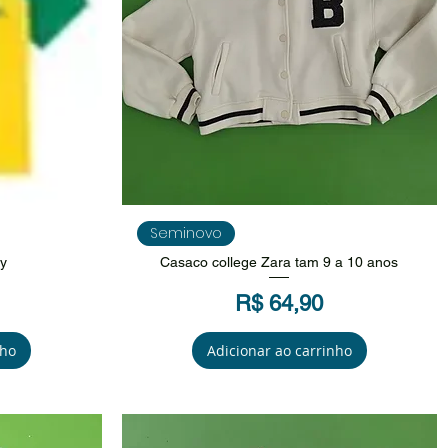
da
Visualização rápida
Seminovo
ly
Casaco college Zara tam 9 a 10 anos
Preço
R$ 64,90
nho
Adicionar ao carrinho