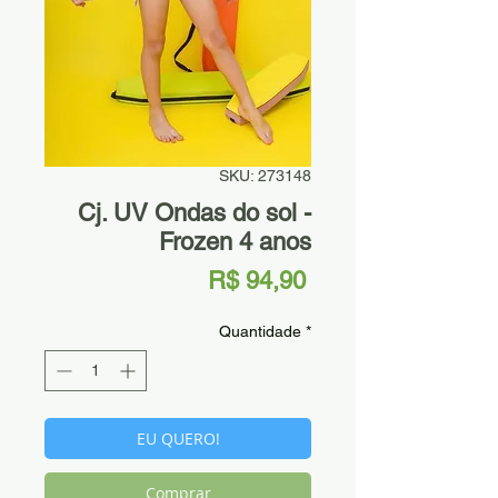
SKU: 273148
Cj. UV Ondas do sol -
Frozen 4 anos
Preço
R$ 94,90
Quantidade
*
EU QUERO!
Comprar