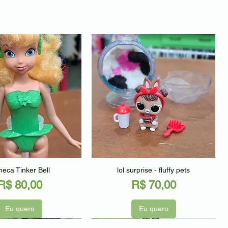
alização rápida
Visualização rápida
eca Tinker Bell
lol surprise - fluffy pets
Preço
Preço
R$ 80,00
R$ 70,00
Eu quero
Eu quero
o
Seminovo
Seminovo