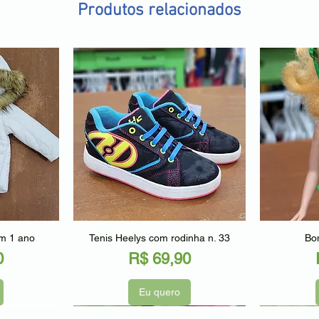
Produtos relacionados
ápida
Visualização rápida
Visu
am 1 ano
Tenis Heelys com rodinha n. 33
Bon
Preço
0
R$ 69,90
Eu quero
Seminovo
Seminov