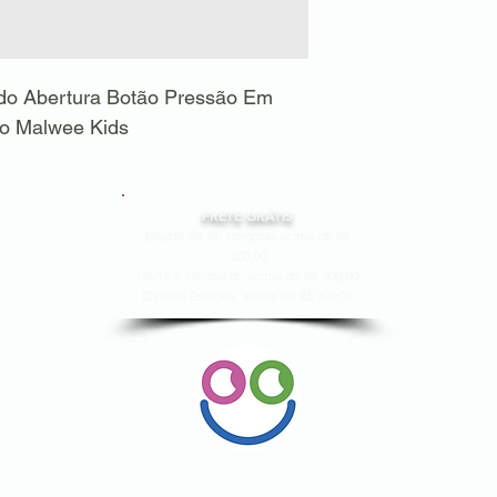
do Abertura Botão Pressão Em
o Malwee Kids
FRETE GRÁTIS
Estado de SP, compras acima de R$
200,00
Norte e Nordeste, acima de R$ 400,00
Demais Estados, acima de R$ 300,00