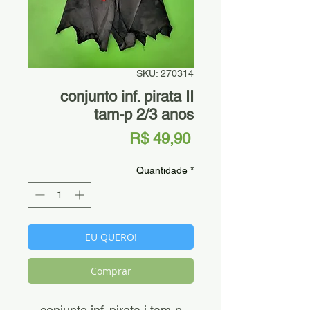
SKU: 270314
conjunto inf. pirata II
tam-p 2/3 anos
Preço
R$ 49,90
Quantidade
*
EU QUERO!
Comprar
conjunto inf. pirata i tam-p