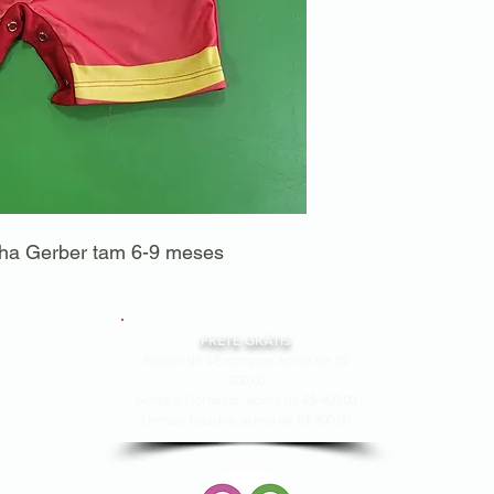
a Gerber tam 6-9 meses
FRETE GRÁTIS
Estado de SP, compras acima de R$
200,00
Norte e Nordeste, acima de R$ 400,00
Demais Estados, acima de R$ 300,00