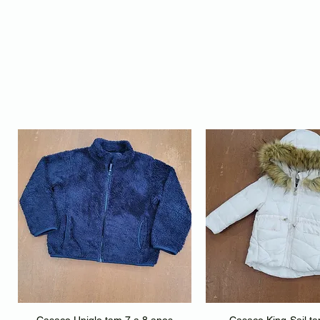
Casaco Uniqlo tam 7 a 8 anos
Casaco King-Sail t