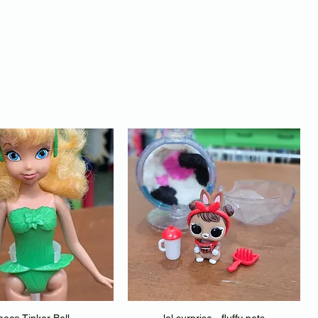
eca Tinker Bell
lol surprise - fluffy pets