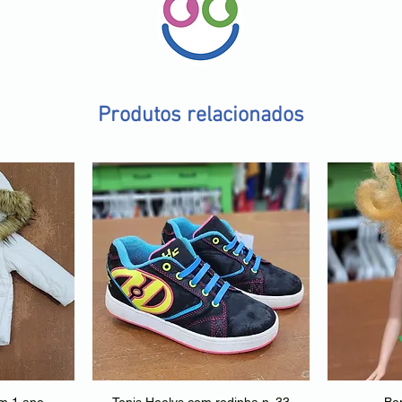
Produtos relacionados
am 1 ano
Tenis Heelys com rodinha n. 33
Bon