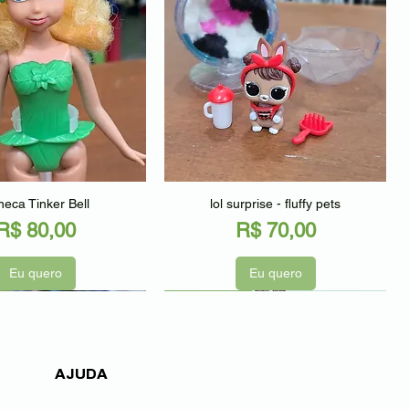
alização rápida
Visualização rápida
eca Tinker Bell
lol surprise - fluffy pets
Preço
Preço
R$ 80,00
R$ 70,00
Eu quero
Eu quero
o
Seminovo
Seminovo
AJUDA