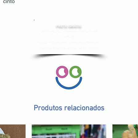
cinto
FRETE GRÁTIS
Estado de SP, compras acima de R$
200,00
Norte e Nordeste, acima de R$ 400,00
Demais Estados, acima de R$ 300,00
Produtos relacionados