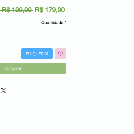
Preço
Preço
 R$ 199,90 
R$ 179,90
normal
promocional
Quantidade
*
EU QUERO!
Comprar