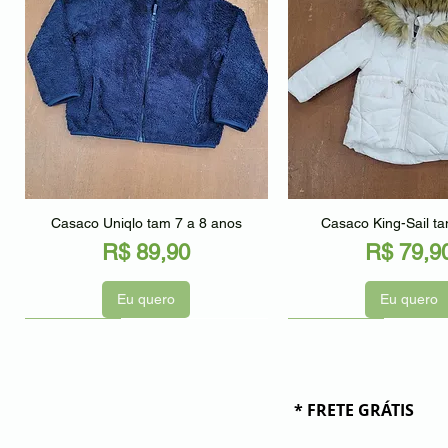
Visualização rápida
Visualização r
Casaco Uniqlo tam 7 a 8 anos
Casaco King-Sail t
Preço
Preço
R$ 89,90
R$ 79,9
Eu quero
Eu quero
Seminovo
Seminovo
Seminovo
* FRETE GRÁTIS