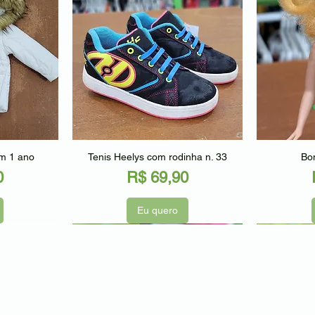
ápida
Visualização rápida
Visu
am 1 ano
Tenis Heelys com rodinha n. 33
Bon
Preço
0
R$ 69,90
Eu quero
Seminovo
Seminov