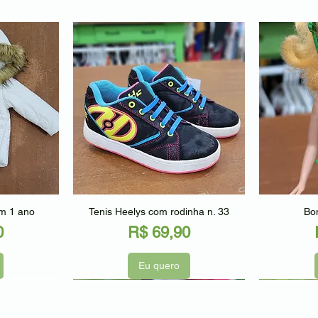
ápida
Visualização rápida
Visu
am 1 ano
Tenis Heelys com rodinha n. 33
Bon
Preço
0
R$ 69,90
Eu quero
Seminovo
Seminov