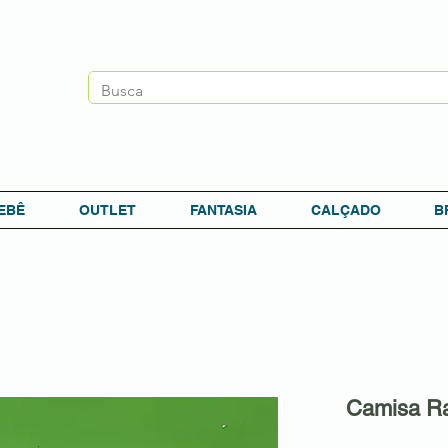
EBÊ
OUTLET
FANTASIA
CALÇADO
B
Camisa Ra