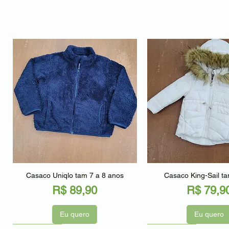
Visualização rápida
Visualização r
Casaco Uniqlo tam 7 a 8 anos
Casaco King-Sail t
Preço
Preço
R$ 89,90
R$ 79,9
Eu quero
Eu quero