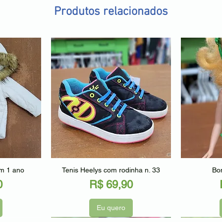
Produtos relacionados
ápida
Visualização rápida
Visu
am 1 ano
Tenis Heelys com rodinha n. 33
Bon
Preço
0
R$ 69,90
Eu quero