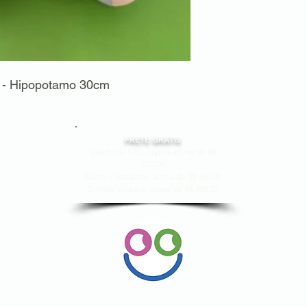
 - Hipopotamo 30cm
FRETE GRÁTIS
Estado de SP, compras acima de R$
200,00
Norte e Nordeste, acima de R$ 400,00
Demais Estados, acima de R$ 300,00