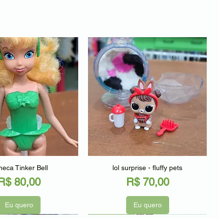
alização rápida
Visualização rápida
eca Tinker Bell
lol surprise - fluffy pets
Preço
Preço
R$ 80,00
R$ 70,00
Eu quero
Eu quero