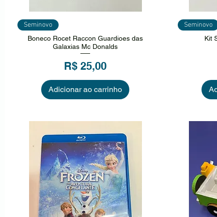
Visualização rápida
Vi
Seminovo
Seminovo
Boneco Rocet Raccon Guardioes das
Kit
Galaxias Mc Donalds
Preço
R$ 25,00
Adicionar ao carrinho
Ad