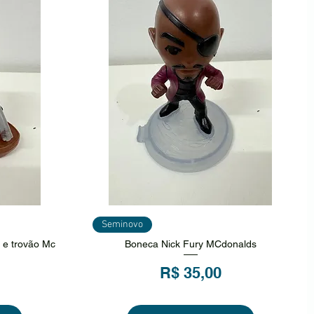
ida
Visualização rápida
Seminovo
r e trovão Mc
Boneca Nick Fury MCdonalds
Preço
R$ 35,00