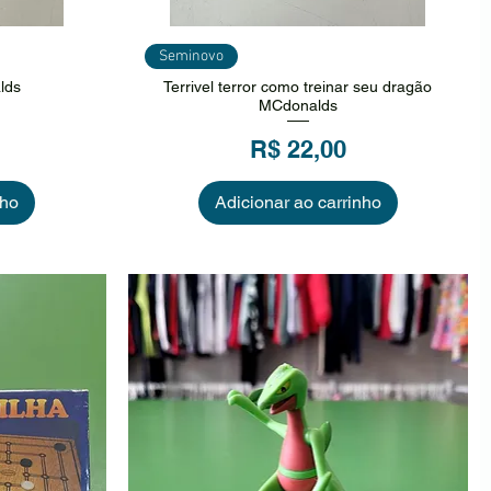
ida
Visualização rápida
Seminovo
lds
Terrivel terror como treinar seu dragão
MCdonalds
Preço
R$ 22,00
nho
Adicionar ao carrinho