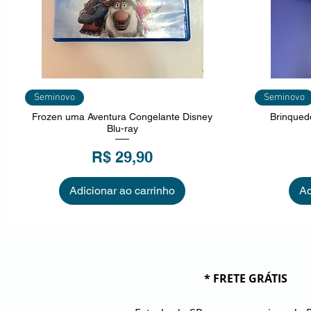
Visualização rápida
Vi
Seminovo
Seminovo
Frozen uma Aventura Congelante Disney
Brinqued
Blu-ray
Preço
R$ 29,90
Adicionar ao carrinho
Ad
* FRETE GRÁTIS