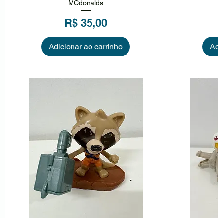
MCdonalds
Preço
R$ 35,00
Adicionar ao carrinho
Ad