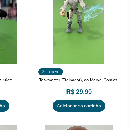
ida
Visualização rápida
Seminovo
os 40cm
Taskmaster (Treinador), da Marvel Comics,
Preço
R$ 29,90
nho
Adicionar ao carrinho