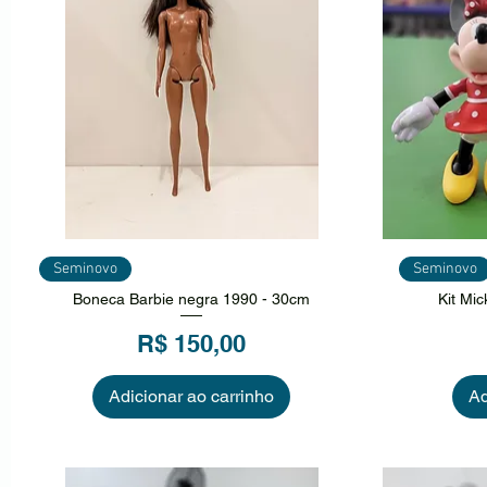
Visualização rápida
Vi
Seminovo
Seminovo
Boneca Barbie negra 1990 - 30cm
Kit Mi
Preço
R$ 150,00
Adicionar ao carrinho
Ad