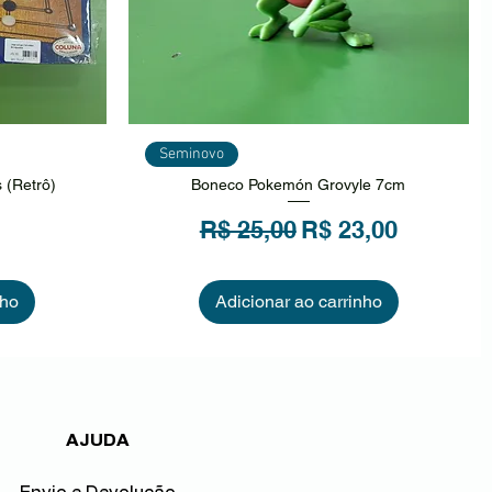
ida
Visualização rápida
Seminovo
 (Retrô)
Boneco Pokemón Grovyle 7cm
Preço normal
Preço promocion
R$ 25,00
R$ 23,00
nho
Adicionar ao carrinho
AJUDA