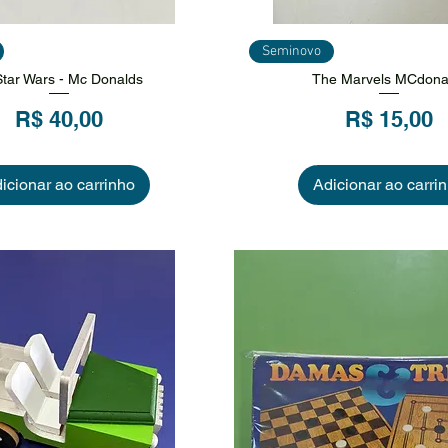
sualização rápida
Visualização ráp
Seminovo
 Star Wars - Mc Donalds
The Marvels MCdona
Preço
Preço
R$ 40,00
R$ 15,00
icionar ao carrinho
Adicionar ao carri