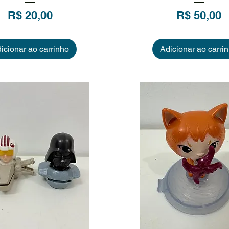
Preço
Preço
R$ 20,00
R$ 50,00
icionar ao carrinho
Adicionar ao carri