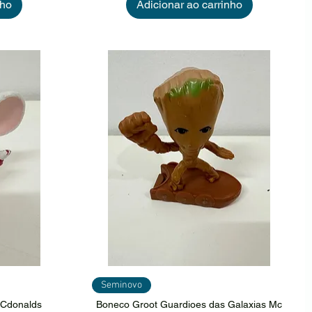
nho
Adicionar ao carrinho
ida
Visualização rápida
Seminovo
 MCdonalds
Boneco Groot Guardioes das Galaxias Mc