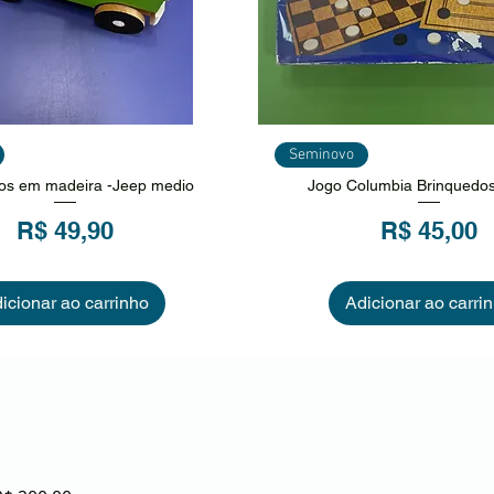
sualização rápida
Visualização ráp
Seminovo
os em madeira -Jeep medio
Jogo Columbia Brinquedos
Preço
Preço
R$ 49,90
R$ 45,00
icionar ao carrinho
Adicionar ao carri