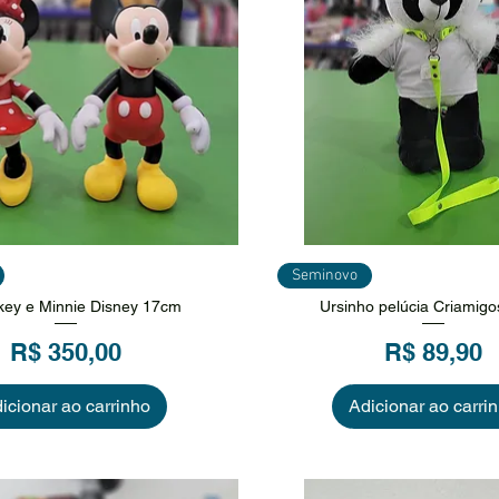
sualização rápida
Visualização ráp
Seminovo
ckey e Minnie Disney 17cm
Ursinho pelúcia Criamig
Preço
Preço
R$ 350,00
R$ 89,90
icionar ao carrinho
Adicionar ao carri