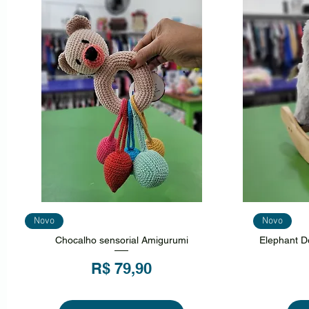
Visualização rápida
Vi
Novo
Novo
Chocalho sensorial Amigurumi
Elephant Do
Preço
R$ 79,90