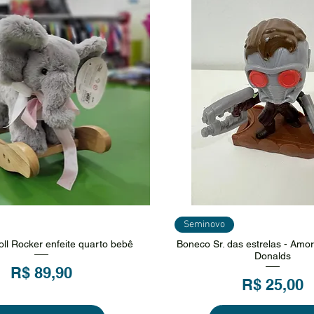
sualização rápida
Visualização ráp
Seminovo
ll Rocker enfeite quarto bebê
Boneco Sr. das estrelas - Amo
Donalds
Preço
R$ 89,90
Preço
R$ 25,00