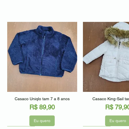
Visualização rápida
Visualização r
Casaco Uniqlo tam 7 a 8 anos
Casaco King-Sail t
Preço
Preço
R$ 89,90
R$ 79,9
Eu quero
Eu quero