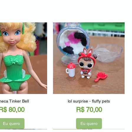
alização rápida
Visualização rápida
eca Tinker Bell
lol surprise - fluffy pets
Preço
Preço
R$ 80,00
R$ 70,00
Eu quero
Eu quero