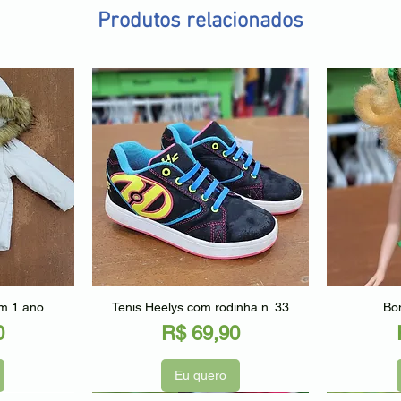
Produtos relacionados
ápida
Visualização rápida
Visu
am 1 ano
Tenis Heelys com rodinha n. 33
Bon
Preço
0
R$ 69,90
Eu quero