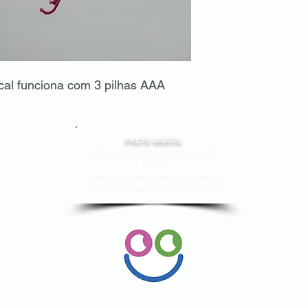
cal funciona com 3 pilhas AAA
FRETE GRÁTIS
Estado de SP, compras acima de R$
200,00
Norte e Nordeste, acima de R$ 400,00
Demais Estados, acima de R$ 300,00