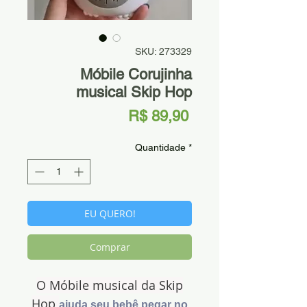
SKU: 273329
Móbile Corujinha
musical Skip Hop
Preço
R$ 89,90
Quantidade
*
EU QUERO!
Comprar
O Móbile musical da Skip
Hop
ajuda seu bebê pegar no